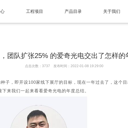
中心
工程项目
产品目录
关于我们
+，团队扩张25% 的爱奇光电交出了怎样
点击次数：3737 发布时间：2022-01-08 19:29:00
0”的种子，即开设100家线下展厅的目标，现在一年过去了，这
接下来我们一起来看看爱奇光电的年度总结。