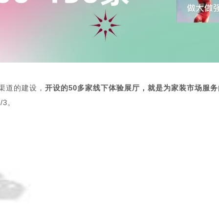
场渠道的建设，
开设的50多家线下体验展厅，就是为家装市场服务
/3。