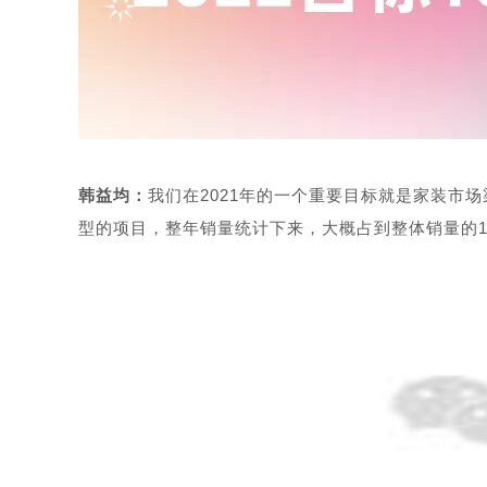
韩
益均
：
我们在2021年的一个重要目标就是家装市
型的项目，整年销量统计下来，大概占到整体销量的1