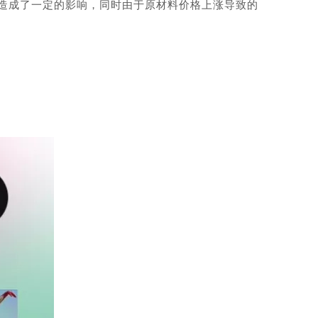
是造成了一定的影响，同时由于原材料价格上涨导致的