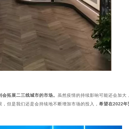
则会拓展二三线城市的市场。
虽然疫情的持续影响可能还会加大
限，但是我们还是会持续地不断增加市场的投入，
希望在2022