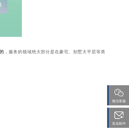
的
，服务的领域绝大部分是在豪宅、别墅大平层等类
微信客服
发送邮件