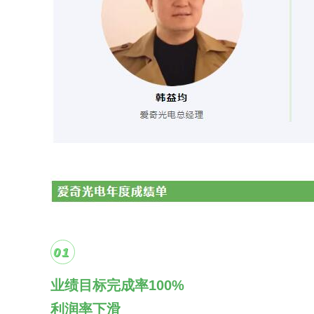
0
1
业绩目标完成率100%
利润率下滑