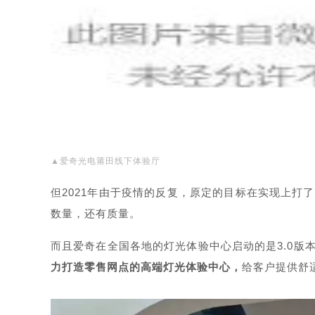
▲
爱奇光电莆田线下体验厅
但2021年由于疫情的反复，原定的目标在实现上
数量，还有质量。
而且爱奇在全国各地的灯光体验中心启动的是3.0
力打造零售网点的高端灯光体验
中心，
给客户提供舒