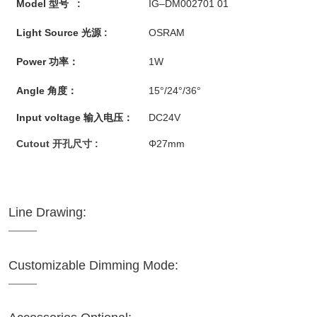
Model 型号 :
IG–DM002701 01
Light Source 光源 :
OSRAM
Power 功率：
1W
Angle 角度：
15°/24°/36°
Input voltage 输入电压：
DC24V
Cutout 开孔尺寸 :
Φ27mm
Line Drawing:
Customizable Dimming Mode: